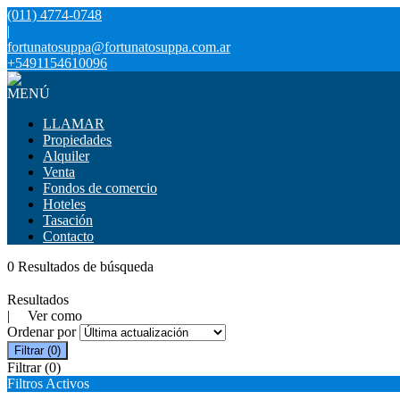
(011) 4774-0748
|
fortunatosuppa@fortunatosuppa.com.ar
+5491154610096
MENÚ
LLAMAR
Propiedades
Alquiler
Venta
Fondos de comercio
Hoteles
Tasación
Contacto
0 Resultados de búsqueda
Resultados
| Ver como
Ordenar por
Filtrar
(0)
Filtrar
(0)
Filtros Activos